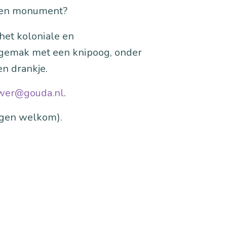
een monument?
 het koloniale en
ngemak met een knipoog, onder
en drankje.
uwer@gouda.nl
.
ragen welkom).