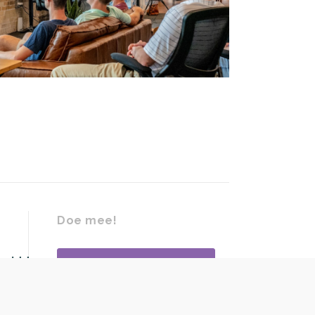
Doe mee!
midden@discriminatie.nl
DISCRIMINATIE
MELDEN