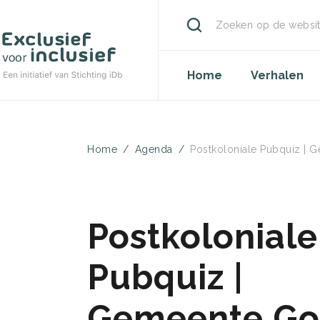
Zoeken
Overslaan
en
Hoofdnavigati
naar
Home
Verhalen
de
inhoud
gaan
Kruimelpad
Home
Agenda
Postkoloniale Pubquiz |
Postkoloniale
Pubquiz |
Gemeente G