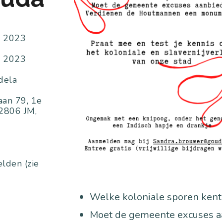
s 2023
s 2023
dela
aan 79, 1e
 2806 JM,
lden (zie
Welke koloniale sporen ken
Moet de gemeente excuses a