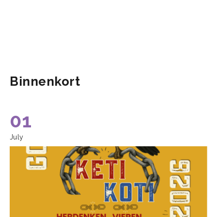
Binnenkort
01
July