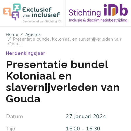
Overslaan
Kruimelpad
Home
Agenda
Presentatie bundel Koloniaal en slavernijverleden van
en
Gouda
naar
Herdenkingsjaar
Presentatie bundel
de
inhoud
Koloniaal en
gaan
slavernijverleden van
Gouda
Datum
27 januari 2024
Tijd
15:00
-
16:30