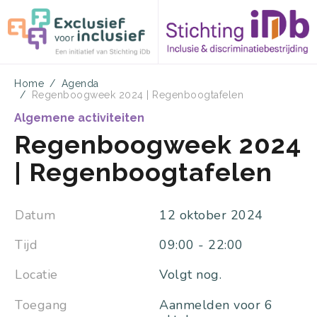
Overslaan
Kruimelpad
Home
Agenda
Regenboogweek 2024 | Regenboogtafelen
en
Algemene activiteiten
naar
Regenboogweek 2024
de
| Regenboogtafelen
inhoud
gaan
Datum
12 oktober 2024
Tijd
09:00
-
22:00
Locatie
Volgt nog.
Toegang
Aanmelden voor 6