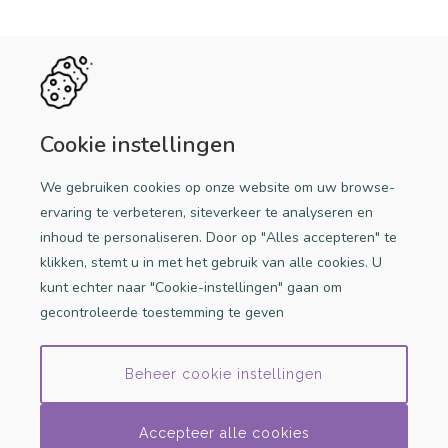
Handige links
Discriminatie melden
Cookie instellingen
Doe mee!
We gebruiken cookies op onze website om uw browse-
Een initiatief van Stichting iDb
ervaring te verbeteren, siteverkeer te analyseren en
inhoud te personaliseren. Door op "Alles accepteren" te
klikken, stemt u in met het gebruik van alle cookies. U
kunt echter naar "Cookie-instellingen" gaan om
gecontroleerde toestemming te geven
Beheer cookie instellingen
© 2026 Stichting iDB
Accepteer alle cookies