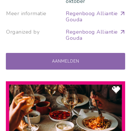
oktober
Meer informatie
Regenboog Alliantie
Gouda
Organized by
Regenboog Alliantie
Gouda
AANMELDEN