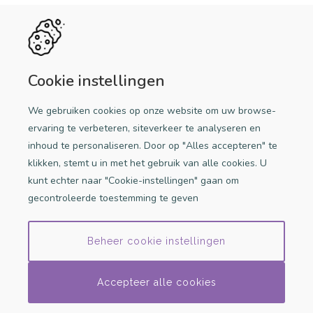
Handige links
Discriminatie melden
Cookie instellingen
Doe mee!
We gebruiken cookies op onze website om uw browse-
Een initiatief van Stichting iDb
ervaring te verbeteren, siteverkeer te analyseren en
inhoud te personaliseren. Door op "Alles accepteren" te
klikken, stemt u in met het gebruik van alle cookies. U
kunt echter naar "Cookie-instellingen" gaan om
gecontroleerde toestemming te geven
Beheer cookie instellingen
© 2026 Stichting iDB
Accepteer alle cookies
zoeken
melden
inloggen
menu