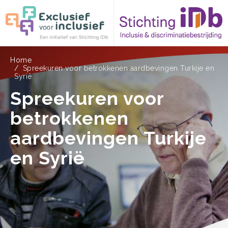
Overslaan
Kruimelpad
Home
Spreekuren voor betrokkenen aardbevingen Turkije en
en
Syrië
naar
Spreekuren voor
de
betrokkenen
inhoud
aardbevingen Turkije
gaan
en Syrië