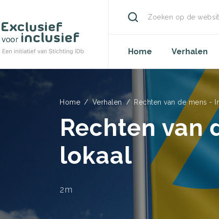
Zoeken
Overslaan
en
Hoofdnavigati
naar
Home
Verhalen
de
inhoud
gaan
Kruimelpad
Home
Verhalen
Rechten van de mens - In
Rechten van d
lokaal
2m