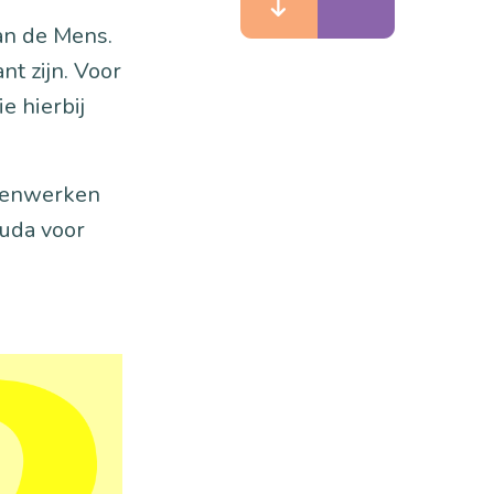
an de Mens.
nt zijn. Voor
e hierbij
amenwerken
uda voor