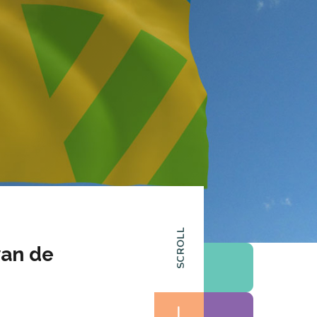
SCROLL
van de